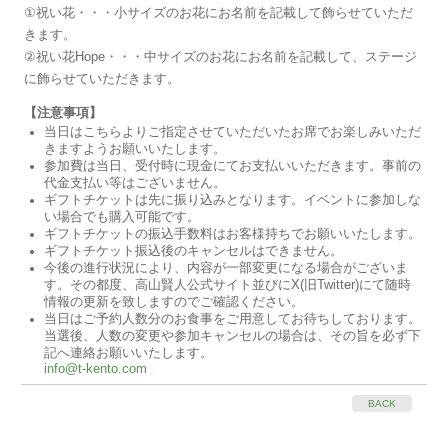
①祝い花・・・小サイズのお花にお名前を記載して飾らせていただ
きます。
②祝い花Hope・・・中サイズのお花にお名前を記載して、ステージ
に飾らせていただきます。
【注意事項】
当日はこちらよりご指定させていただいたお席でお楽しみいただ
きますようお願いいたします。
参加費は当日、受付時に現金にてお支払いいただきます。事前の
代金支払い等はございません。
ギフトチケットは先に振り込みとなります。イベントに参加しな
い場合でも購入可能です。
ギフトチケットの振込手数料はお客様持ちでお願いいたします。
ギフトチケット振込後のキャンセルはできません。
今後の進行状況により、内容が一部変更になる場合がございま
す。その都度、高山賢人公式サイト並びにX(旧Twitter)にて随時
情報の更新を致しますのでご確認ください。
当日はご予約人数分のお食事をご用意してお待ちしております。
当選後、人数の変更や参加キャンセルの場合は、その旨を必ず下
記へ連絡お願いいたします。
info@t-kento.com
BACK