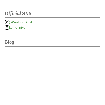
Official SNS
@Kento_official
kento_niko
Blog