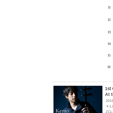
1st
At
2016
￥1,
ZCL