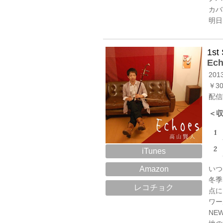
カバ
明日
1st 
Ec
2013
￥300
配信
＜
iTunes
Amazon
いつ
冬季
レコチョク
点に
ワー
NE