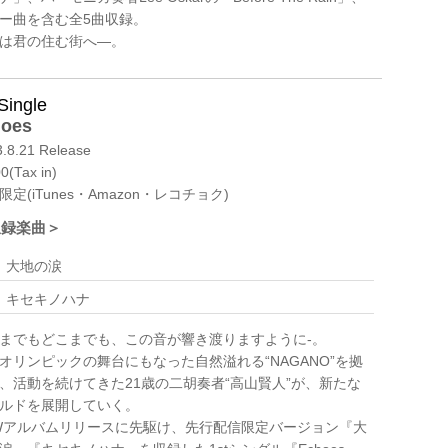
ー曲を含む全5曲収録。
は君の住む街へ―。
Single
hoes
.8.21 Release
(Tax in)
限定(iTunes・Amazon・レコチョク)
収録楽曲＞
大地の涙
キセキノハナ
までもどこまでも、この音が響き渡りますように-。
オリンピックの舞台にもなった自然溢れる“NAGANO”を拠
、活動を続けてきた21歳の二胡奏者“高山賢人”が、新たな
ルドを展開していく。
Wアルバムリリースに先駆け、先行配信限定バージョン『大