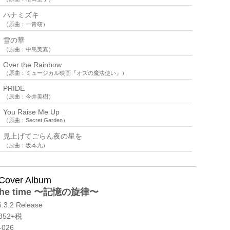
ハナミズキ
（原曲：一青窈）
雪の華
（原曲：中島美嘉）
Over the Rainbow
（原曲：ミュージカル映画『オズの魔法使い』）
PRIDE
（原曲：今井美樹）
You Raise Me Up
（原曲：Secret Garden）
見上げてごらん夜の星を
（原曲：坂本九）
 Cover Album
 the time 〜記憶の旋律〜
.3.2 Release
852+税
-026