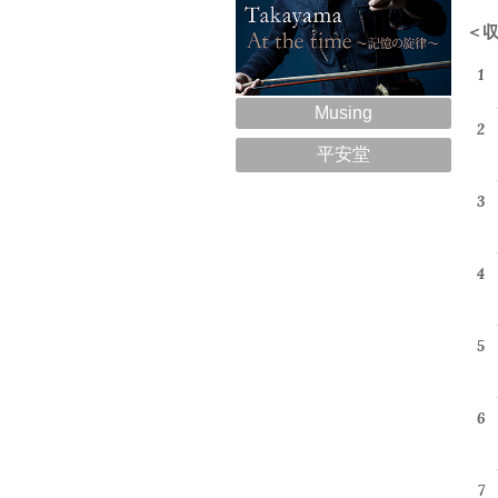
＜
Musing
平安堂