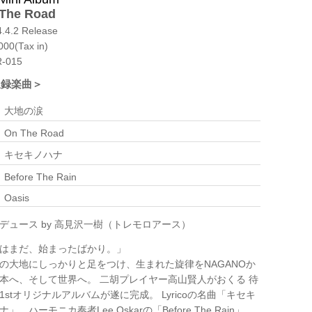
The Road
.4.2 Release
00(Tax in)
-015
収録楽曲＞
大地の涙
On The Road
キセキノハナ
Before The Rain
Oasis
デュース by 高見沢一樹（トレモロアース）
はまだ、始まったばかり。」
の大地にしっかりと足をつけ、生まれた旋律をNAGANOか
本へ、そして世界へ。 二胡プレイヤー高山賢人がおくる 待
1stオリジナルアルバムが遂に完成。 Lyricoの名曲「キセキ
ナ」、ハーモニカ奏者Lee Oskarの「Before The Rain」、