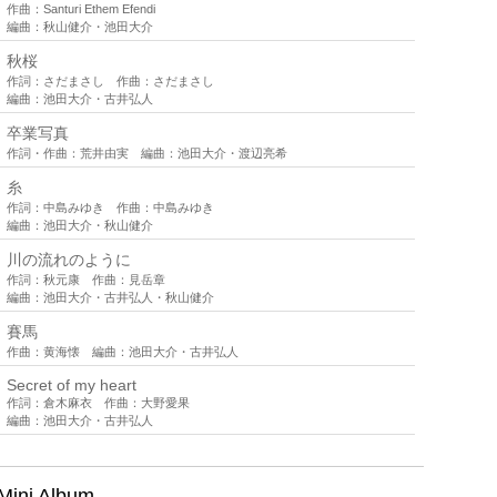
作曲：Santuri Ethem Efendi
編曲：秋山健介・池田大介
秋桜
作詞：さだまさし 作曲：さだまさし
編曲：池田大介・古井弘人
卒業写真
作詞・作曲：荒井由実 編曲：池田大介・渡辺亮希
糸
作詞：中島みゆき 作曲：中島みゆき
編曲：池田大介・秋山健介
川の流れのように
作詞：秋元康 作曲：見岳章
編曲：池田大介・古井弘人・秋山健介
賽馬
作曲：黄海懐 編曲：池田大介・古井弘人
Secret of my heart
作詞：倉木麻衣 作曲：大野愛果
編曲：池田大介・古井弘人
 Mini Album