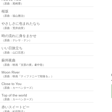
（原曲：尾崎豊）
桜坂
（原曲：福山雅治）
やさしさに包まれたなら
（原曲：荒井由実）
時の流れに身をまかせ
（原曲：テレサ・テン）
いい日旅立ち
（原曲：山口百恵）
蘇州夜曲
（原曲：映画『支那の夜』劇中歌）
Moon River
（原曲：映画『ティファニーで朝食を』）
Close to You
（原曲：カーペンターズ）
Top of the world
（原曲：カーペンターズ）
赤いスイートピー
（原曲：松田聖子）