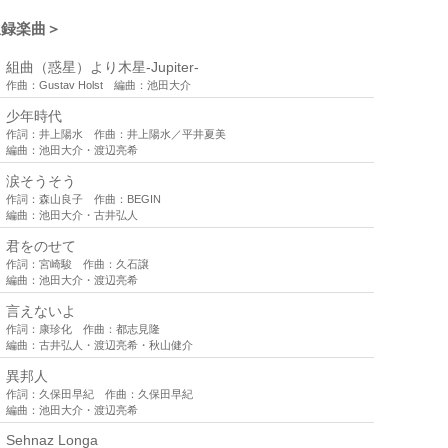
収録楽曲＞
組曲（惑星）より木星-Jupiter-
作曲：Gustav Holst 編曲：池田大介
少年時代
作詞：井上陽水 作曲：井上陽水／平井夏美
編曲：池田大介・渡辺亮希
涙そうそう
作詞：森山良子 作曲：BEGIN
編曲：池田大介・古井弘人
君をのせて
作詞：宮崎駿 作曲：久石譲
編曲：池田大介・渡辺亮希
言えないよ
作詞：康珍化 作曲：都志見隆
編曲：古井弘人・渡辺亮希・秋山健介
異邦人
作詞：久保田早紀 作曲：久保田早紀
編曲：池田大介・渡辺亮希
Sehnaz Longa