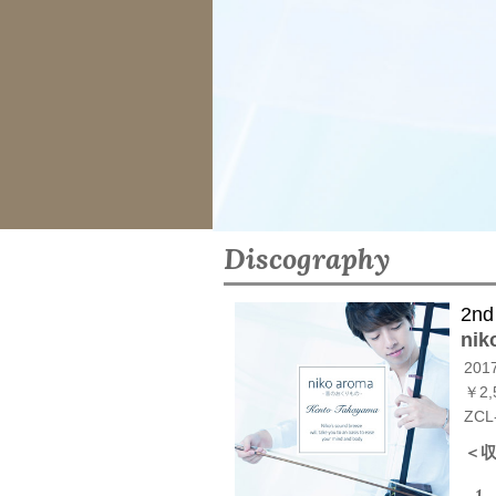
Discography
2nd
ni
2017
￥2
ZCL
＜