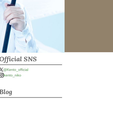
Official SNS
@Kento_official
kento_niko
Blog