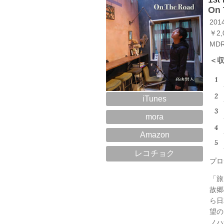
On 
2014
￥2,0
MDR
＜
iTunes
mora
Amazon
レコチョク
プロ
「旅
故郷
ら日
望の
ノハ