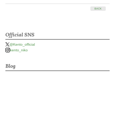
BACK
Official SNS
@Kento_official
kento_niko
Blog