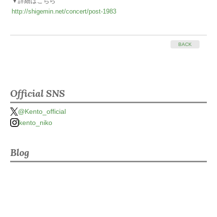
▼詳細はこちら
http://shigemin.net/concert/post-1983
BACK
Official SNS
@Kento_official
kento_niko
Blog