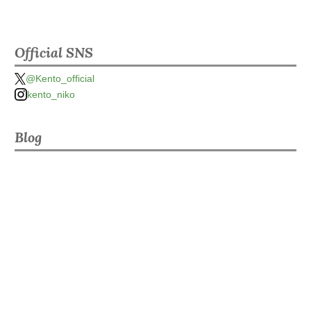
Official SNS
@Kento_official
kento_niko
Blog