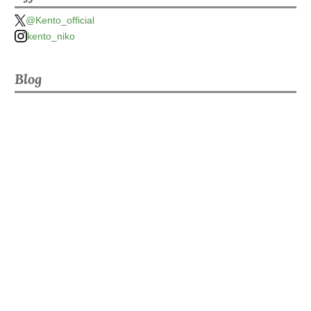
@Kento_official
kento_niko
Blog